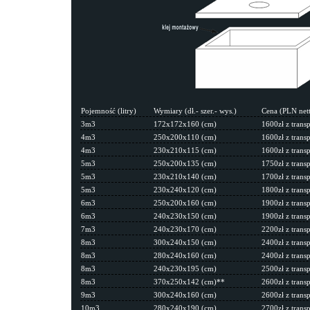
Pojemność (litry)
Wymiary (dł.- szer.- wys.)
Cena (PLN nett
3m3
172x172x160 (cm)
1600zł z trans
4m3
250x200x110 (cm)
1600zł z trans
4m3
230x210x115 (cm)
1600zł z trans
5m3
250x200x135 (cm)
1750zł z trans
5m3
230x210x140 (cm)
1700zł z trans
5m3
230x240x120 (cm)
1800zł z trans
6m3
250x200x160 (cm)
1900zł z trans
6m3
240x230x150 (cm)
1900zł z trans
7m3
240x230x170 (cm)
2200zł z trans
8m3
300x240x150 (cm)
2400zł z trans
8m3
280x240x160 (cm)
2400zł z trans
8m3
240x230x195 (cm)
2500zł z trans
8m3
370x250x142 (cm)**
2600zł z trans
9m3
300x240x160 (cm)
2600zł z trans
10m3
280x240x190 (cm)
2700zł z trans