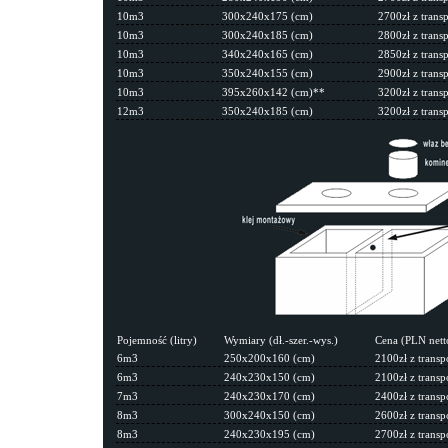
10m3
300x240x175 (cm)
2700zł z trans
10m3
300x240x185 (cm)
2800zł z trans
10m3
340x240x165 (cm)
2850zł z trans
10m3
350x240x155 (cm)
2900zł z trans
10m3
395x260x142 (cm)**
3200zł z trans
12m3
350x240x185 (cm)
3200zł z trans
Pojemność (litry)
Wymiary (dł.-szer.-wys.)
Cena (PLN nett
6m3
250x200x160 (cm)
2100zł z transp
6m3
240x230x150 (cm)
2100zł z transp
7m3
240x230x170 (cm)
2400zł z transp
8m3
300x240x150 (cm)
2600zł z transp
8m3
240x230x195 (cm)
2700zł z transp