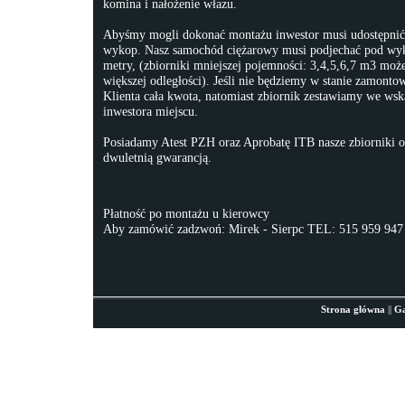
komina i nałożenie włazu.
Abyśmy mogli dokonać montażu inwestor musi udostępnić
wykop. Nasz samochód ciężarowy musi podjechać pod w
metry, (zbiorniki mniejszej pojemności: 3,4,5,6,7 m3 m
większej odległości). Jeśli nie będziemy w stanie zamontow
Klienta cała kwota, natomiast zbiornik zestawiamy we ws
inwestora miejscu.
Posiadamy Atest PZH oraz Aprobatę ITB nasze zbiorniki o
dwuletnią gwarancją.
Płatność po montażu u kierowcy
Aby zamówić zadzwoń: Mirek - Sierpc TEL: 515 959 947
Strona główna
||
Ga