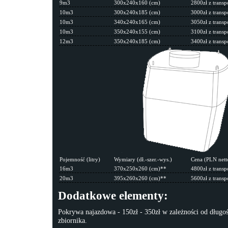
9m3
300x240x160 (cm)
2800zł z transp
10m3
300x240x185 (cm)
3000zł z transp
10m3
340x240x165 (cm)
3050zł z transp
10m3
350x240x155 (cm)
3100zł z transp
12m3
350x240x185 (cm)
3400zł z transp
Pojemność (litry)
Wymiary (dł.-szer.-wys.)
Cena (PLN nett
16m3
370x250x260 (cm)**
4800zł z transp
20m3
395x260x260 (cm)**
5600zł z transp
Dodatkowe elementy:
Pokrywa najazdowa - 150zł - 350zł w zależności od długośc
zbiornika.